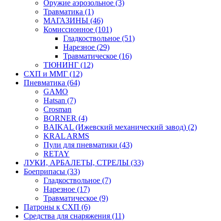
Оружие аэрозольное (3)
Травматика (1)
МАГАЗИНЫ (46)
Комиссионное (101)
Гладкоствольное (51)
Нарезное (29)
Травматическое (16)
ТЮНИНГ (12)
СХП и ММГ (12)
Пневматика (64)
GAMO
Hatsan (7)
Crosman
BORNER (4)
BAIKAL (Ижевский механический завод) (2)
KRAL ARMS
Пули для пневматики (43)
RETAY
ЛУКИ, АРБАЛЕТЫ, СТРЕЛЫ (33)
Боеприпасы (33)
Гладкоствольное (7)
Нарезное (17)
Травматическое (9)
Патроны к СХП (6)
Средства для снаряжения (11)