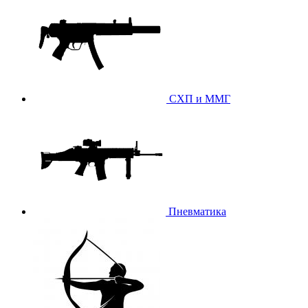
СХП и ММГ
Пневматика