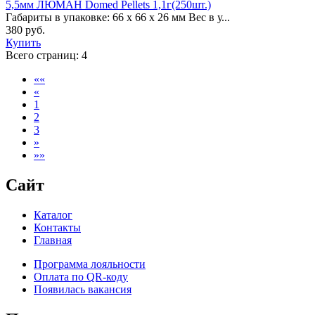
5,5мм ЛЮМАН Domed Pellets 1,1г(250шт.)
Габариты в упаковке: 66 x 66 x 26 мм Вес в у...
380 руб.
Купить
Всего страниц:
4
««
«
1
2
3
»
»»
Сайт
Каталог
Контакты
Главная
Программа лояльности
Оплата по QR-коду
Появилась вакансия