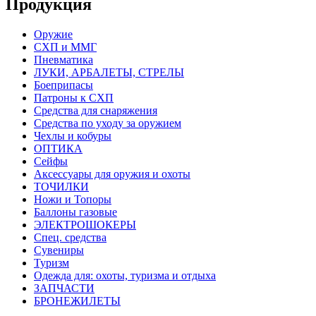
Продукция
Оружие
СХП и ММГ
Пневматика
ЛУКИ, АРБАЛЕТЫ, СТРЕЛЫ
Боеприпасы
Патроны к СХП
Средства для снаряжения
Средства по уходу за оружием
Чехлы и кобуры
ОПТИКА
Сейфы
Аксессуары для оружия и охоты
ТОЧИЛКИ
Ножи и Топоры
Баллоны газовые
ЭЛЕКТРОШОКЕРЫ
Спец. средства
Сувениры
Туризм
Одежда для: охоты, туризма и отдыха
ЗАПЧАСТИ
БРОНЕЖИЛЕТЫ