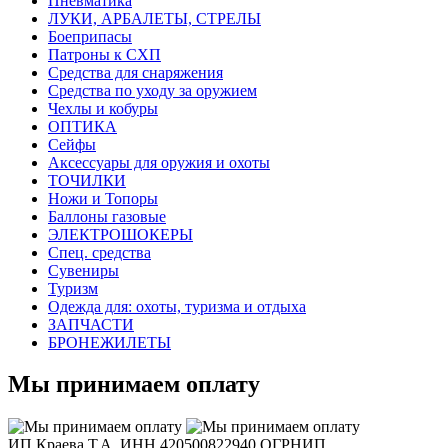
Пневматика
ЛУКИ, АРБАЛЕТЫ, СТРЕЛЫ
Боеприпасы
Патроны к СХП
Средства для снаряжения
Средства по уходу за оружием
Чехлы и кобуры
ОПТИКА
Сейфы
Аксессуары для оружия и охоты
ТОЧИЛКИ
Ножи и Топоры
Баллоны газовые
ЭЛЕКТРОШОКЕРЫ
Спец. средства
Сувениры
Туризм
Одежда для: охоты, туризма и отдыха
ЗАПЧАСТИ
БРОНЕЖИЛЕТЫ
Мы принимаем оплату
ИП Краева Т.А. ИНН 420500822940 ОГРНИП