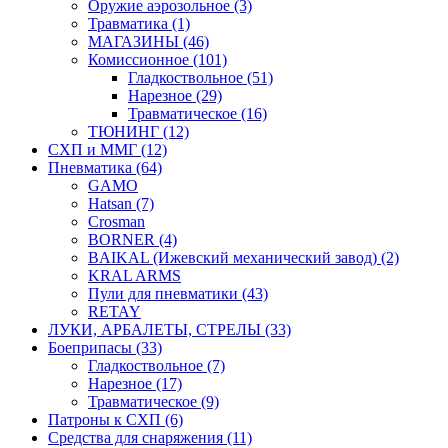
Оружие аэрозольное (3)
Травматика (1)
МАГАЗИНЫ (46)
Комиссионное (101)
Гладкоствольное (51)
Нарезное (29)
Травматическое (16)
ТЮНИНГ (12)
СХП и ММГ (12)
Пневматика (64)
GAMO
Hatsan (7)
Crosman
BORNER (4)
BAIKAL (Ижевский механический завод) (2)
KRAL ARMS
Пули для пневматики (43)
RETAY
ЛУКИ, АРБАЛЕТЫ, СТРЕЛЫ (33)
Боеприпасы (33)
Гладкоствольное (7)
Нарезное (17)
Травматическое (9)
Патроны к СХП (6)
Средства для снаряжения (11)