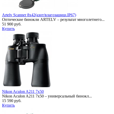
Artelv Scanner 8x42(азот/влагозащищ.IP67)
Оптические бинокли ARTELV – результат многолетнего...
51 900 руб.
Купить
Nikon Aculon A211 7x50
Nikon Aculon A211 7x50 – универсальный бинокл...
15 590 руб.
Купить