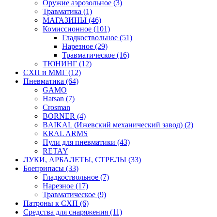
Оружие аэрозольное (3)
Травматика (1)
МАГАЗИНЫ (46)
Комиссионное (101)
Гладкоствольное (51)
Нарезное (29)
Травматическое (16)
ТЮНИНГ (12)
СХП и ММГ (12)
Пневматика (64)
GAMO
Hatsan (7)
Crosman
BORNER (4)
BAIKAL (Ижевский механический завод) (2)
KRAL ARMS
Пули для пневматики (43)
RETAY
ЛУКИ, АРБАЛЕТЫ, СТРЕЛЫ (33)
Боеприпасы (33)
Гладкоствольное (7)
Нарезное (17)
Травматическое (9)
Патроны к СХП (6)
Средства для снаряжения (11)