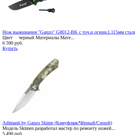
Нож выживания "Ganzo" G8012-BK с точ.и огнив.L115мм стал
Цвет черный Материалы Мате...
6 590 руб.
Купить
Adimanti by Ganzo Skime (Камуфляж/Чёрный/Синий)
Модель Skimen разработал мастер по ремонту ножей...
5 490 руб.