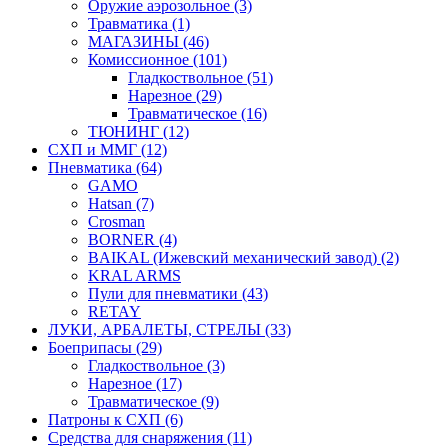
Оружие аэрозольное (3)
Травматика (1)
МАГАЗИНЫ (46)
Комиссионное (101)
Гладкоствольное (51)
Нарезное (29)
Травматическое (16)
ТЮНИНГ (12)
СХП и ММГ (12)
Пневматика (64)
GAMO
Hatsan (7)
Crosman
BORNER (4)
BAIKAL (Ижевский механический завод) (2)
KRAL ARMS
Пули для пневматики (43)
RETAY
ЛУКИ, АРБАЛЕТЫ, СТРЕЛЫ (33)
Боеприпасы (29)
Гладкоствольное (3)
Нарезное (17)
Травматическое (9)
Патроны к СХП (6)
Средства для снаряжения (11)